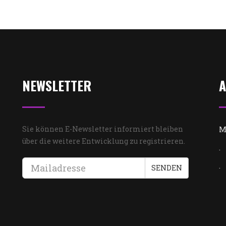
NEWSLETTER
A
Sie können E-Newsletter informiert bleiben
M
über die weitere Entwicklung zu registrieren.
.
.
SENDEN