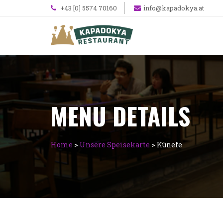
+43 [0] 5574 70160
info@kapadokya.at
MENU DETAILS
Home
>
Unsere Speisekarte
>
Künefe